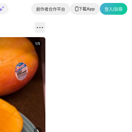
下載App
創作者合作平台
登入/註冊
1
/
5