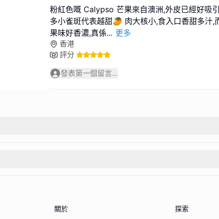
粉紅色嘅 Calypso 芒果來自澳洲,外皮已經好吸
多小雀斑代表越甜🥭 肉大核小,食入口香甜多汁,
果味好香濃,真係
...
更多
香港
評分
發表第一個留言...
關於
探索