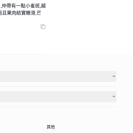
引,仲帶有一點小雀斑,越
而且果肉結實嫩滑,芒
其他