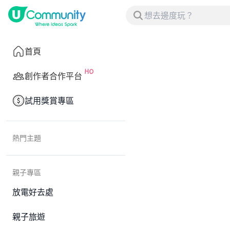
首頁
創作者合作平台
試用獎賞專區
熱門主題
親子專區
放電好去處
親子旅遊