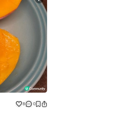
Next slide
8
0