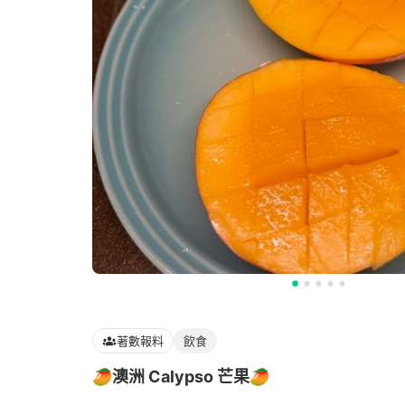
著數報料
飲食
🥭澳洲 Calypso 芒果🥭