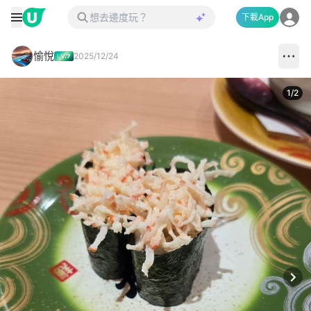
下載App
愉悅
2025/12/24
1
/
2
Next