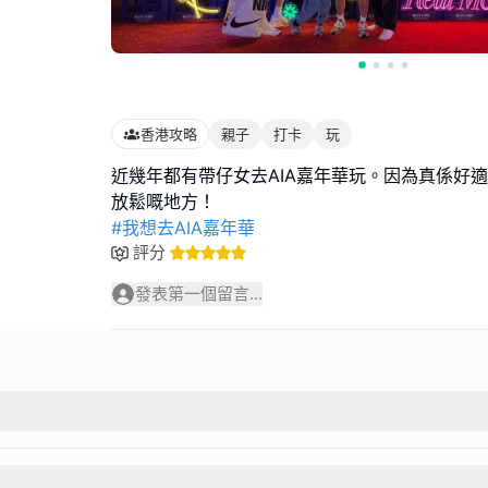
香港攻略
親子
打卡
玩
近幾年都有帶仔女去AIA嘉年華玩。因為真係好
#我想去AIA嘉年華
評分
發表第一個留言...