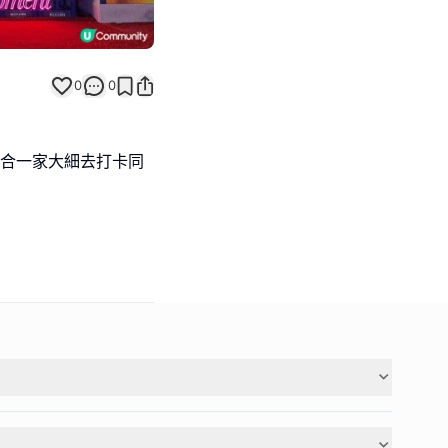
0
0
適合一家大細去打卡同