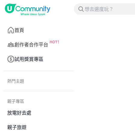
首頁
創作者合作平台
試用獎賞專區
熱門主題
親子專區
放電好去處
親子旅遊