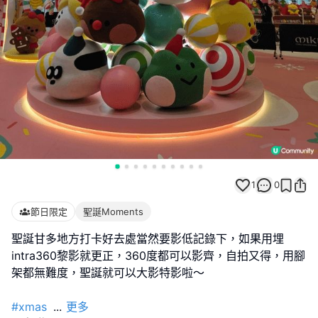
1
0
節日限定
聖誕Moments
聖誕甘多地方打卡好去處當然要影低記錄下，如果用埋
intra360黎影就更正，360度都可以影齊，自拍又得，用腳
架都無難度，聖誕就可以大影特影啦～
#xmas
...
更多