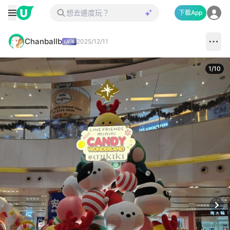
下載App
Chanballb
2025/12/11
1
/
10
Next