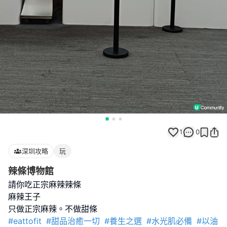
1
0
深圳攻略
玩
辣條博物館
請你吃正宗麻辣辣條
麻辣王子
#eattofit
#甜品治癒一切
#養生之選
#水光肌必備
#以油