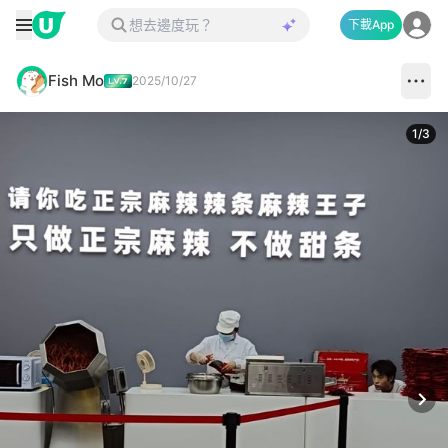
下載App
Fish Mo
2025/10/27
1
/
3
Next