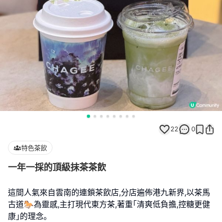
22
0
特色茶飲
一年一採的頂級抹茶茶飲
這間人氣來自雲南的連鎖茶飲店,分店遍佈港九新界,以茶馬
古道🐎為靈感,主打現代東方茶,著重｢清爽低負擔,控糖更健
康｣的理念｡