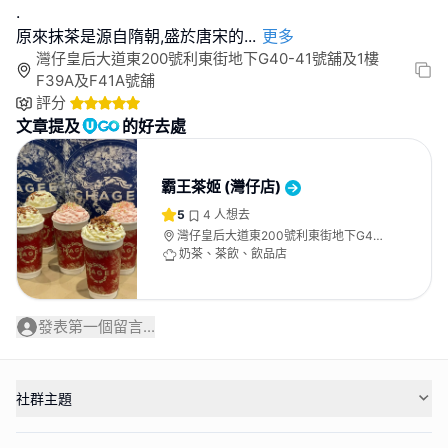
.
原來抹茶是源自隋朝,盛於唐宋的
...
更多
灣仔皇后大道東200號利東街地下G40-41號舖及1樓
F39A及F41A號舖
評分
文章提及
的好去處
霸王茶姬 (灣仔店)
5
4
人想去
灣仔皇后大道東200號利東街地下G40-
41號舖及1樓F39A及F41A號舖
奶茶、茶飲、飲品店
發表第一個留言...
社群主題