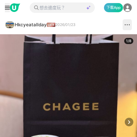
下載App
Hkcyeatallday
2026/01/23
1
/
8
Next