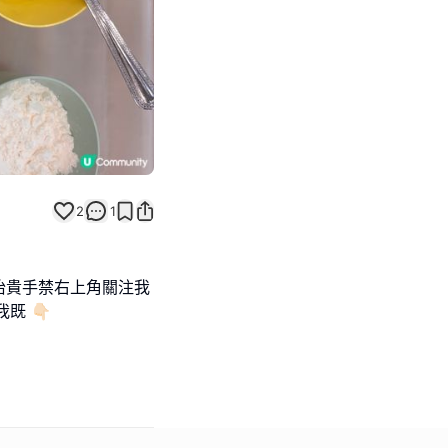
2
1
抬貴手禁右上角關注我
我既 👇🏻