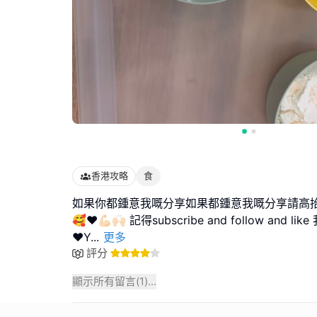
香港攻略
食
如果你都鍾意我嘅分享如果都鍾意我嘅分享請高
🥰❤️💪🏻🙌🏻 記得subscribe and follow and like 
❤️Y
...
更多
評分
顯示所有留言(
1
)...