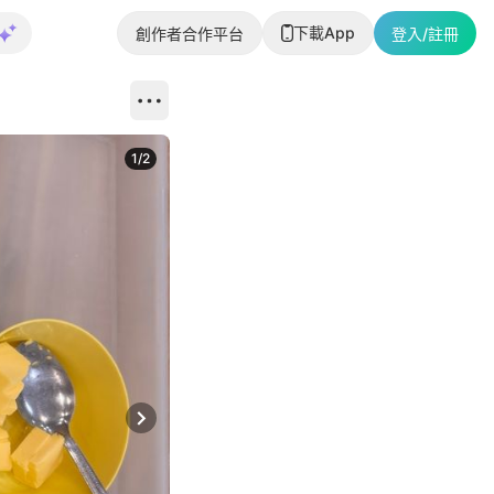
下載App
創作者合作平台
登入/註冊
1
/
2
即睇更多社
Next slide
返回帖文