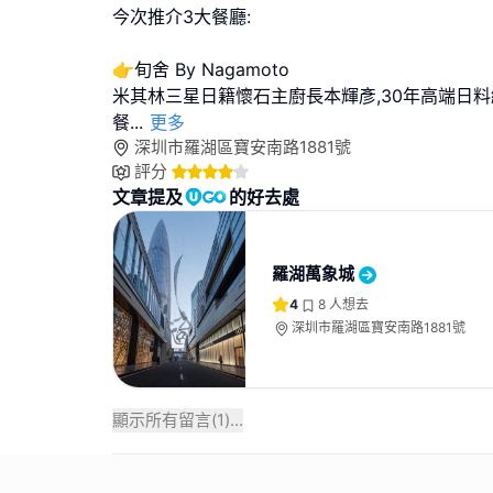
今次推介3大餐廳:
👉旬舍 By Nagamoto
米其林三星日籍懷石主廚長本輝彥,30年高端日料
餐
...
更多
深圳市羅湖區寶安南路1881號
評分
文章提及
的好去處
羅湖萬象城
4
8
人想去
深圳市羅湖區寶安南路1881號
顯示所有留言(
1
)...