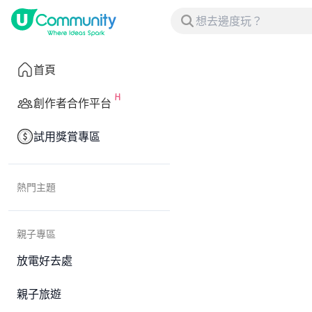
首頁
創作者合作平台
試用獎賞專區
熱門主題
親子專區
放電好去處
親子旅遊