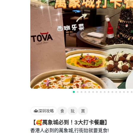
深圳攻略
食
玩
買
【🥰萬象城必到！3大打卡餐廳】
香港人必到的萬象城,行街攰就要覓食!