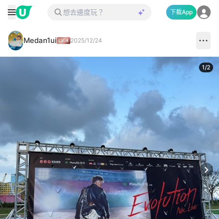
下載App
Medan1ui
2025/12/24
1
/
2
Next