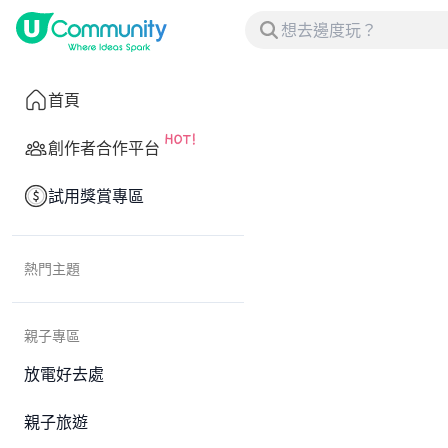
首頁
創作者合作平台
試用獎賞專區
熱門主題
親子專區
放電好去處
親子旅遊