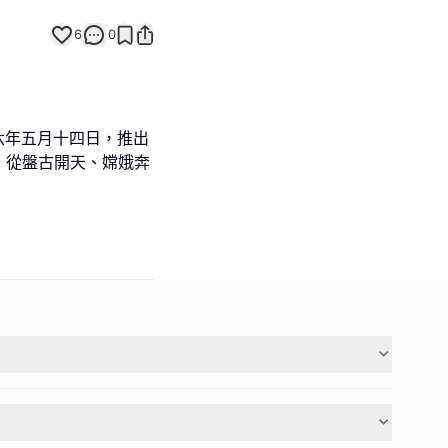
6
0
六年五月十四日，推出
，從盤古開天、嫦娥奔