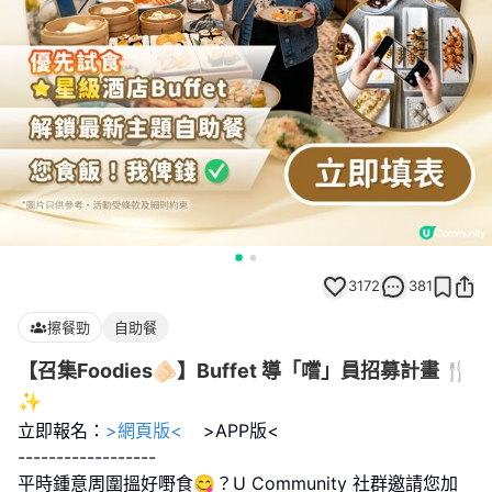
3172
381
擦餐勁
自助餐
【召集Foodies🫵🏻】Buffet 導「嚐」員招募計畫 🍴
✨
立即報名：
>網頁版<
>APP版<
------------------
平時鍾意周圍搵好嘢食😋？U Community 社群邀請您加