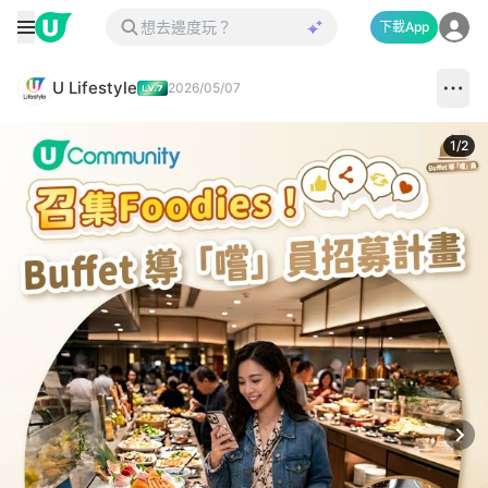
下載App
U Lifestyle
2026/05/07
1
/
2
Next