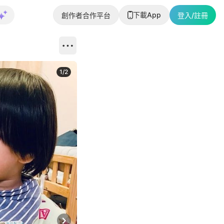
下載App
創作者合作平台
登入/註冊
1
/
2
即睇更多社