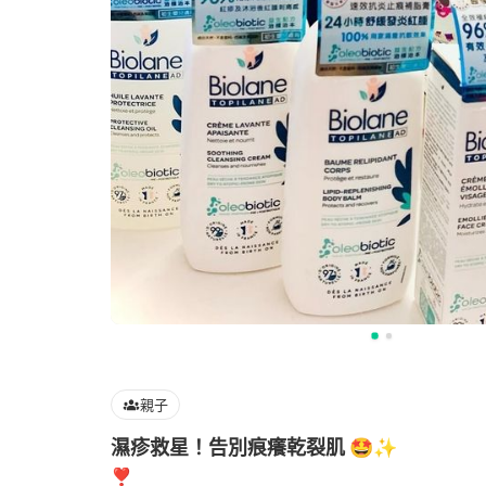
親子
濕疹救星！告別痕癢乾裂肌 🤩✨
❣️