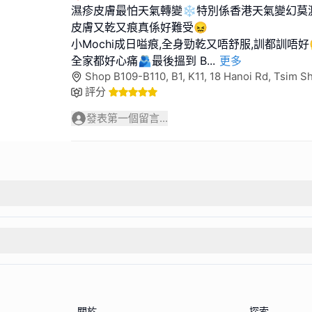
濕疹皮膚最怕天氣轉變❄️特別係香港天氣變幻莫
皮膚又乾又痕真係好難受😖
小Mochi成日嗌痕,全身勁乾又唔舒服,訓都訓唔好
全家都好心痛🫂最後搵到 B
...
更多
Shop B109-B110, B1, K11, 18 Hanoi Rd, Tsim 
評分
發表第一個留言...
關於
探索