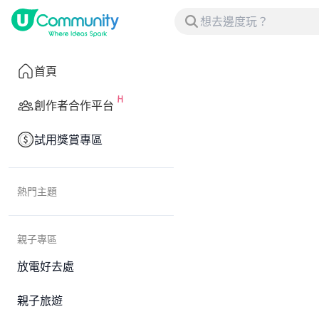
首頁
創作者合作平台
試用獎賞專區
熱門主題
親子專區
放電好去處
親子旅遊