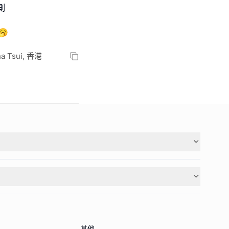
測
🥱
Sha Tsui, 香港
其他