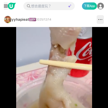
下載App
yyhapieat
2025/12/14