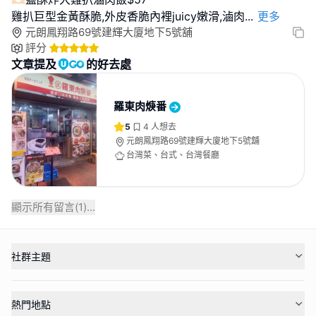
雞扒巨型金黃酥脆,外皮香脆內裡juicy嫩滑,滷肉
...
更多
元朗鳳翔路69號建輝大廈地下5號舖
評分
文章提及
的好去處
羅東肉焿番
5
4
人想去
元朗鳳翔路69號建輝大廈地下5號舖
台灣菜、台式、台灣餐廳
顯示所有留言(
1
)...
社群主題
熱門地點