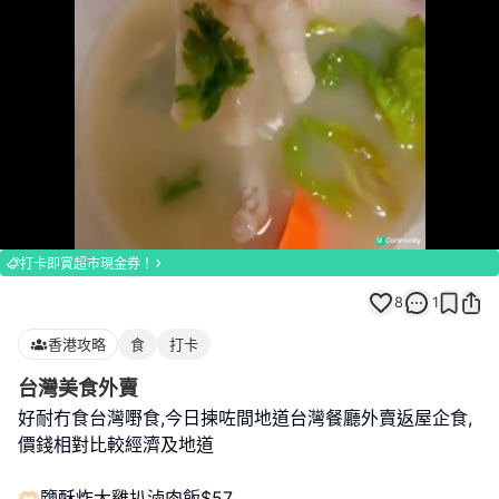
Loaded
:
Unmute
100.00%
打卡即賞超市現金券！
8
1
香港攻略
食
打卡
台灣美食外賣
好耐冇食台灣嘢食,今日揀咗間地道台灣餐廳外賣返屋企食,
價錢相對比較經濟及地道
🫶🏻鹽酥炸大雞扒滷肉飯$57