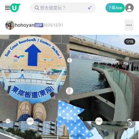
下載App
hohoyan
2025/12/31
1
/
18
Next