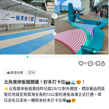
47
3
香港攻略
打卡
北角東岸板道開通！好多打卡位📸🌊😍！
🌟北角東岸板道東段昨日起29/12對外開放，標誌著由西區
堅尼地城至筲箕灣全長約13公里的港島海濱正式打通。琴
日走咗日走咗一轉原來好多打卡位㗎📸😍