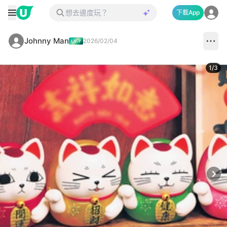
下載App
Johnny Man
2026/02/04
1
/
3
Next