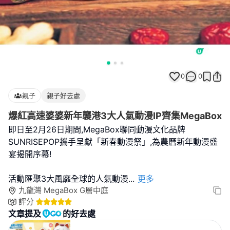
0
0
親子
親子好去處
爆紅高速婆婆新年襲港3大人氣動漫IP齊集MegaBox
即日至2月26日期間,MegaBox聯同動漫文化品牌
SUNRISEPOP攜手呈獻「新春動漫祭」,為農曆新年動漫盛
宴揭開序幕!
活動匯聚3大風靡全球的人氣動漫
...
更多
九龍灣 MegaBox G層中庭
評分
文章提及
的好去處