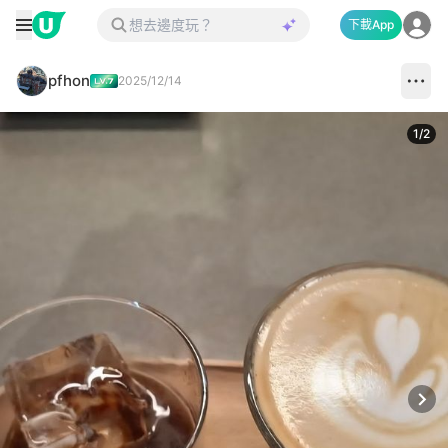
下載App
pfhon
2025/12/14
1
/
2
Next