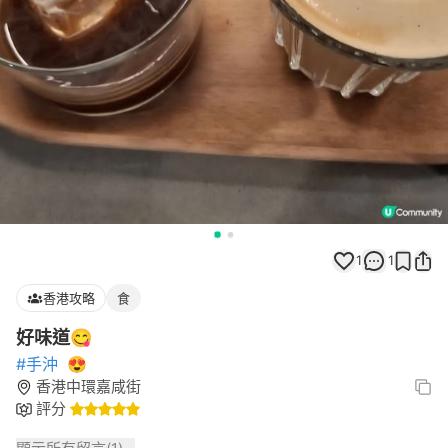
1
1
香港攻略
食
好味道😋
#手沖
😍
香港中環嘉咸街
評分