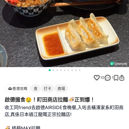
10
1
香港攻略
食
打卡
商場
啟德搵食🤤！町田商店拉麵🍜正到爆！
收工同friend去啟德AIRSIDE食晚餐,入咗去橫濱家系町田商
店,真係日本過江龍嘅正宗拉麵店!
🍜 終極MAX拉麵