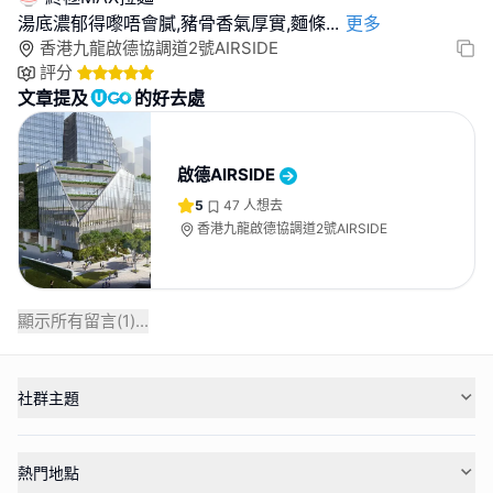
湯底濃郁得嚟唔會膩,豬骨香氣厚實,麵條
...
更多
香港九龍啟德協調道2號AIRSIDE
評分
文章提及
的好去處
啟德AIRSIDE
5
47
人想去
香港九龍啟德協調道2號AIRSIDE
顯示所有留言(
1
)...
社群主題
熱門地點