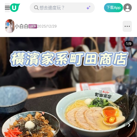
下載App
小白白
2025/12/29
1
/
9
Next