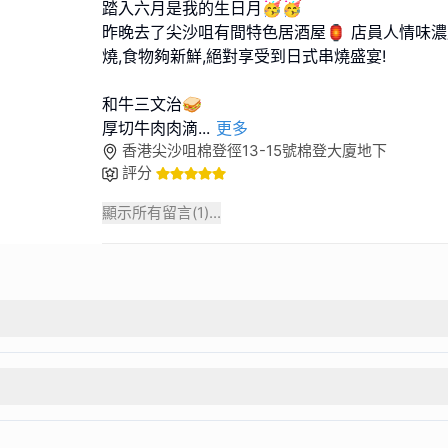
踏入六月是我的生日月🥳🥳
昨晚去了尖沙咀有間特色居酒屋🏮 店員人情味濃
燒,食物夠新鮮,絕對享受到日式串燒盛宴!
和牛三文治🥪
厚切牛肉肉滴
...
更多
香港尖沙咀棉登徑13-15號棉登大廈地下
評分
顯示所有留言(
1
)...