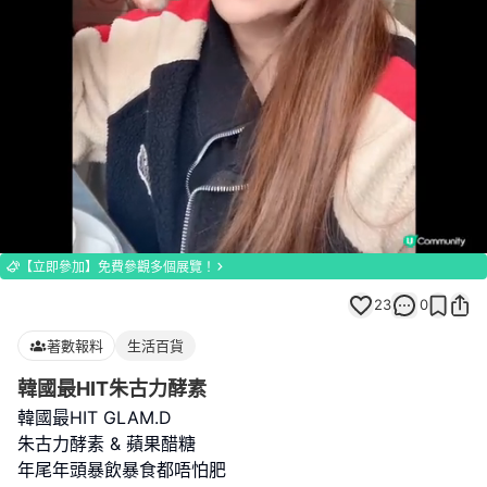
Loaded
:
Unmute
83.33%
【立即參加】免費參觀多個展覽！
23
0
著數報料
生活百貨
韓國最HIT朱古力酵素
韓國最HIT GLAM.D
朱古力酵素 & 蘋果醋糖
年尾年頭暴飲暴食都唔怕肥