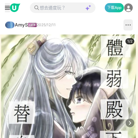
下載App
AmyS
2025/12/11
1
/
2
Next