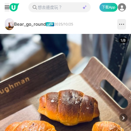
下載App
Bear_go_round
2025/10/25
1
/
8
Next