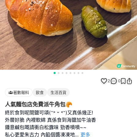
2
0
著數報料
飲食
生活百貨
人氣麵包店免費派牛角包🥐
終於食到呢間鹽可頌(˶˃ ᵕ ˂˶)又真係幾正!
外層好脆 內裡軟綿 真係食到海鹽加牛油香
鍾意鹹包嘅請衝白松露味 勁香噴噴~~
私心更愛朱古力 內餡個醬凍凍地
...
更多