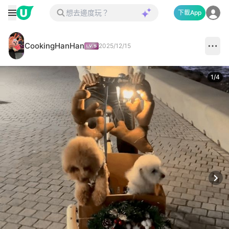
下載App
CookingHanHan
2025/12/15
1
/
4
Next