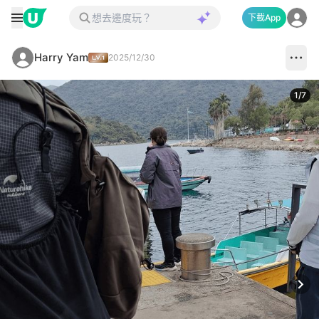
下載App
Harry Yam
2025/12/30
1
/
7
Next