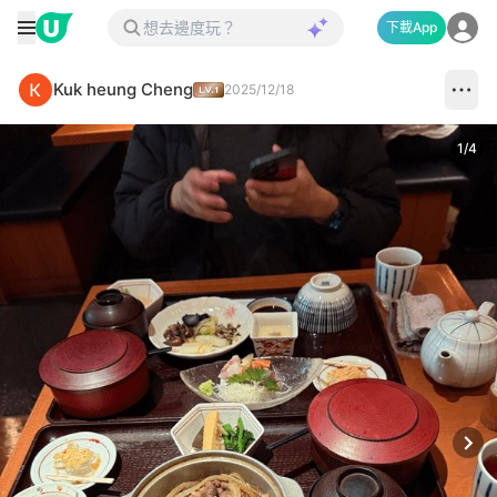
下載App
Kuk heung Cheng
2025/12/18
1
/
4
Next