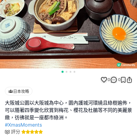
0
0
日本攻略
大阪城公園以大阪城為中心，園內護城河環繞且綠樹遍佈，
可以隨著四季變化欣賞到梅花、櫻花及杜鵑等不同的美麗景
#XmasMoments
評分