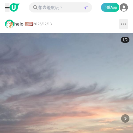
下載App
helol
2025/12/13
1
/
2
Next