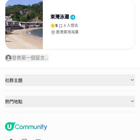
東灣泳灘
5
4
人想去
香港東灣海灘
發表第一個留言...
社群主題
熱門地點