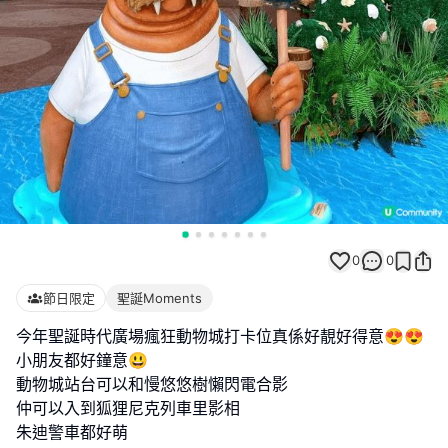
0
0
節日限定
聖誕Moments
今年聖誕時代廣場瘋狂動物城打卡位真係好靚好得意😍😍
小朋友都好鐘意😃
動物城站台可以和慢悠悠樹懶閃電合影
仲可以入到狐狸尼克列車里影相