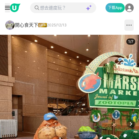
下載App
開心食天下
2025/12/13
1
/
7
Next