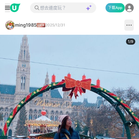
下載App
ming1985
2025/12/31
1
/
9
Next