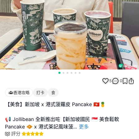
5
0
香港攻略
打卡
食
【美食】新加坡 x 港式菠蘿皮 Pancake 🇭🇰🍍
📢 Jollibean 全新推出咗【新加坡國民 🇸🇬 美食鬆軟
Pancake 🧇 x 港式茶記風味菠
...
更多
評分