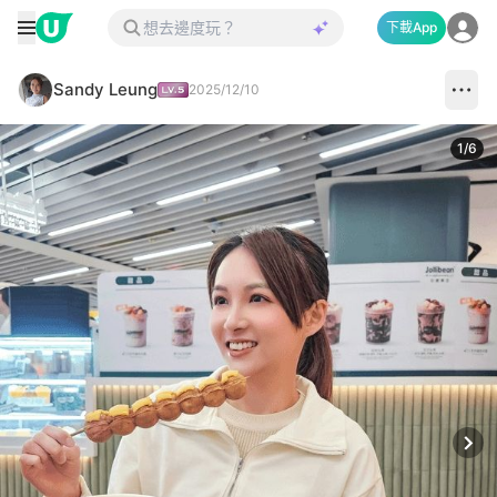
下載App
Sandy Leung
2025/12/10
1
/
6
Next