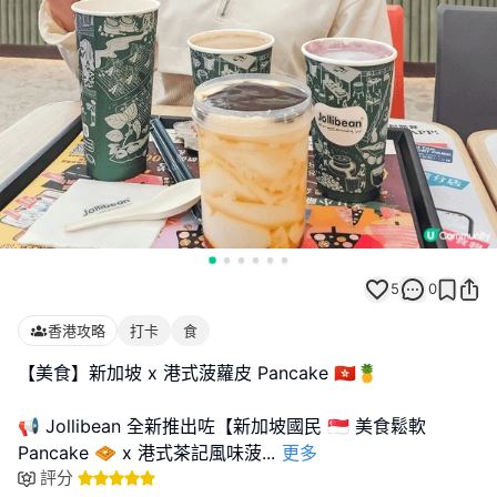
5
0
香港攻略
打卡
食
【美食】新加坡 x 港式菠蘿皮 Pancake 🇭🇰🍍
📢 Jollibean 全新推出咗【新加坡國民 🇸🇬 美食鬆軟
Pancake 🧇 x 港式茶記風味菠
...
更多
評分