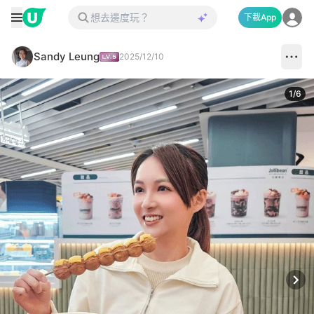
下載App
Sandy Leung
2025/12/10
1
/
6
Next