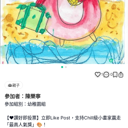
1
0
親子
參加者：陳樂寧
參加組別：幼稚園組
【❤️讚好即投票】立即Like Post，支持Chill級小畫家贏走
「最高人氣獎」🎨！