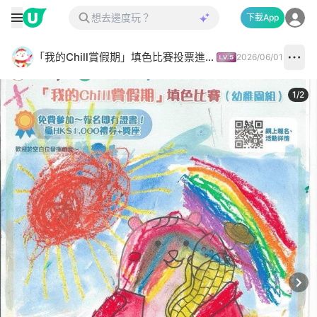
下載App
「我的Chill賞假期」填色比賽投票進行中✅
2026/06/01
1
/
2
Next