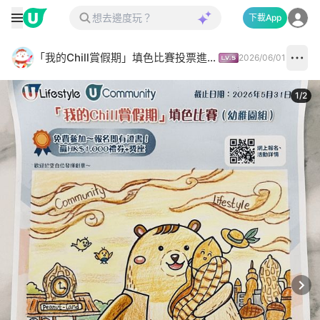
下載App
「我的Chill賞假期」填色比賽投票進行中✅
2026/06/01
1
/
2
Next