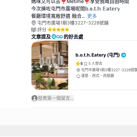
媽咪又可以去❣️Metime❣️享受我嘅自由時間
今次揀咗屯門市廣場呢間𝕓.𝕠.𝕥.𝕙 𝔼𝕒𝕥𝕖𝕣𝕪
餐廳環境寬敞舒適 融合
...
更多
屯門市廣場1期3樓3227-3228號舖
評分
文章提及
的好去處
b.o.t.h. Eatery (屯門)
5
5
人想去
屯門市廣場1期3樓3227-3228號
漢堡、西式、西餐廳
發表第一個留言...