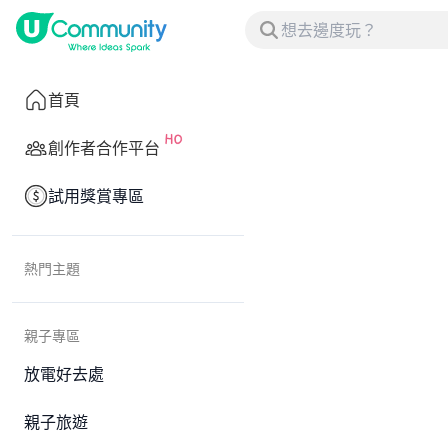
首頁
創作者合作平台
試用獎賞專區
熱門主題
親子專區
放電好去處
親子旅遊