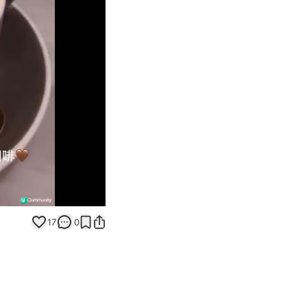
Unmute
17
0