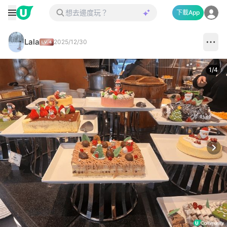
下載App
Lala
2025/12/30
1
/
4
Next