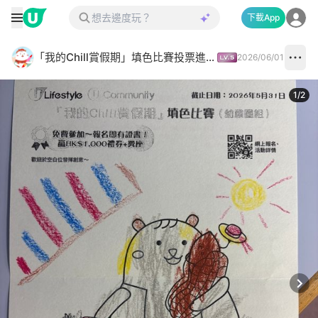
下載App
「我的Chill賞假期」填色比賽投票進行中✅
2026/06/01
1
/
2
Next