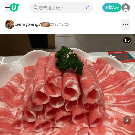
下載App
bennyzeng7
2025/12/25
1
/
5
Next