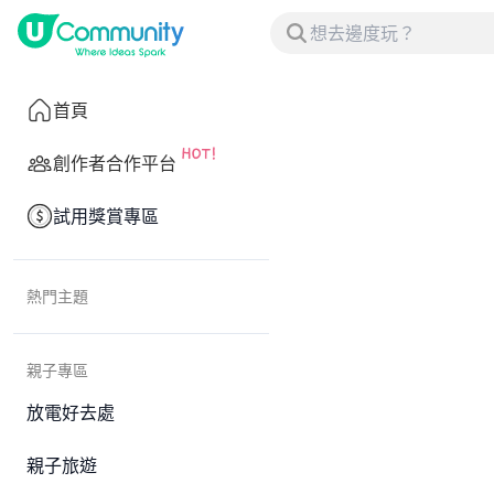
首頁
創作者合作平台
試用獎賞專區
熱門主題
親子專區
放電好去處
親子旅遊