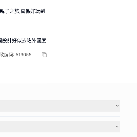
親子之旅,真係好玩到
極簡設計好似去咗外國度
政编码: 519055