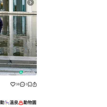
Next slide
38
0
動🎠溫泉♨️動物園