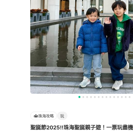
珠海攻略
玩
聖誕節2025‼️珠海聖誕親子遊！一票玩盡機