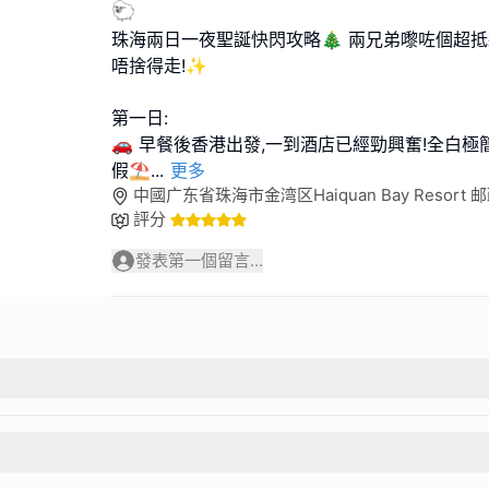
🐑
珠海兩日一夜聖誕快閃攻略🎄 兩兄弟嚟咗個超抵
唔捨得走!✨
第一日:
🚗 早餐後香港出發,一到酒店已經勁興奮!全白
假⛱
...
更多
中國广东省珠海市金湾区Haiquan Bay Resort 邮
評分
發表第一個留言...