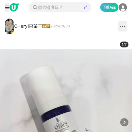
下載App
CHeryl菜菜子
2025/10/30
1
/
7
Next