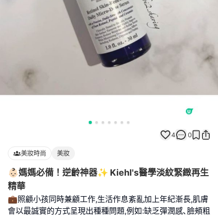
4
0
美妝時尚
美妝
👶🏻媽媽必備！逆齡神器✨ Kiehl's醫學淡紋緊緻再生
精華
💼照顧小孩同時兼顧工作,生活作息紊亂加上年紀漸長,肌膚
會以最誠實的方式呈現出種種問題,例如:缺乏彈潤感､臉頰粗