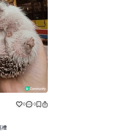
Next slide
0
0