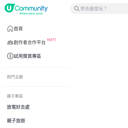
首頁
創作者合作平台
試用獎賞專區
熱門主題
親子專區
放電好去處
親子旅遊