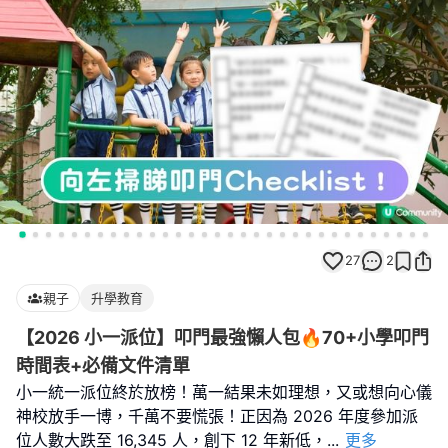
27
2
親子
升學教育
【2026 小一派位】叩門最強懶人包🔥70+小學叩門
時間表+必備文件清單
小一統一派位終於放榜！萬一結果未如理想，又或想向心儀
神校放手一博，千萬不要慌張！正因為 2026 年度參加派
位人數大跌至 16,345 人，創下 12 年新低，
...
更多