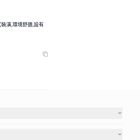
式裝潢,環境舒適,設有