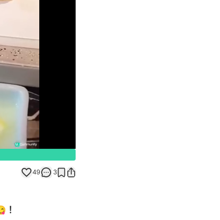
Unmute
49
3
！