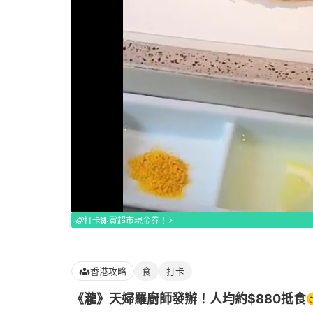
Loaded
:
100.00%
打卡即賞超市現金券！
香港攻略
食
打卡
《瀧》天婦羅廚師發辦！人均約$880抵食