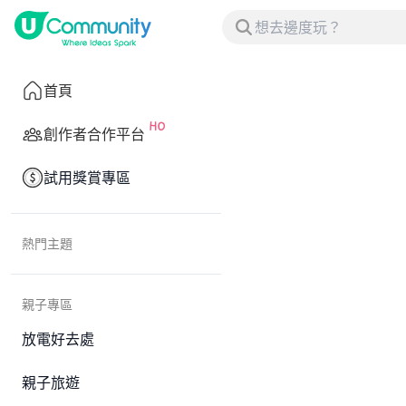
首頁
創作者合作平台
試用獎賞專區
熱門主題
親子專區
放電好去處
親子旅遊