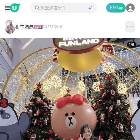
下載App
和牛媽媽
2025/12/19
1
/
6
Next