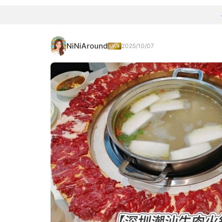
NiNiAround
2025/10/07