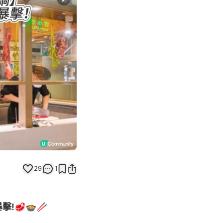
Next slide
29
1
!🥩🍲🥢