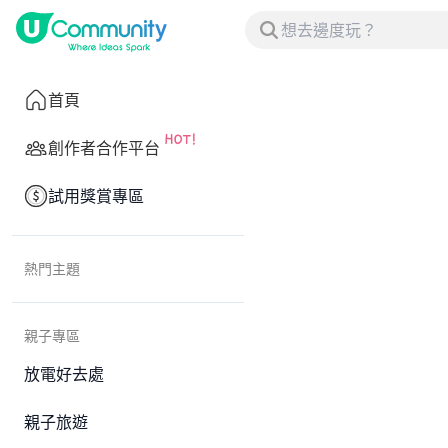
首頁
創作者合作平台
試用獎賞專區
熱門主題
親子專區
放電好去處
親子旅遊