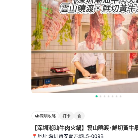
深圳攻略
打卡
食
【深圳潮汕牛肉火鍋】雲山曉渡･鮮切黃牛暴擊
📍地址:深圳寶安壹方城L5-009B