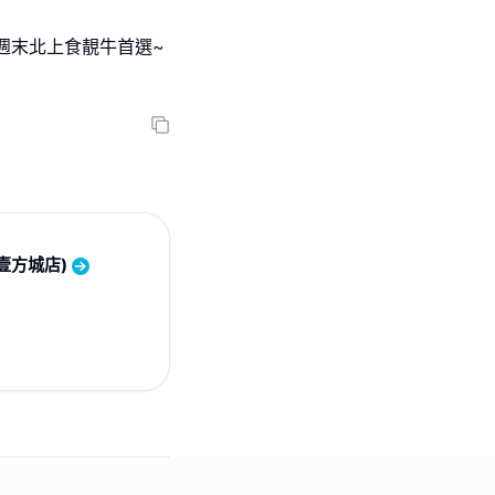
!週末北上食靚牛首選~
壹方城店)