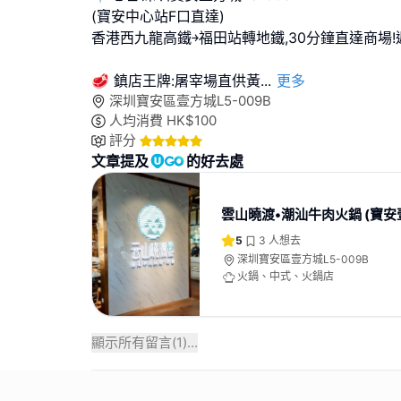
(寶安中心站F口直達)
香港西九龍高鐵￫福田站轉地鐵,30分鐘直達商場
🥩 鎮店王牌:屠宰場直供黃
...
更多
深圳寶安區壹方城L5-009B
人均消費
HK$
100
評分
文章提及
的好去處
雲山曉渡•潮汕牛肉火鍋 (寶安
5
3
人想去
深圳寶安區壹方城L5-009B
火鍋、中式、火鍋店
顯示所有留言(
1
)...