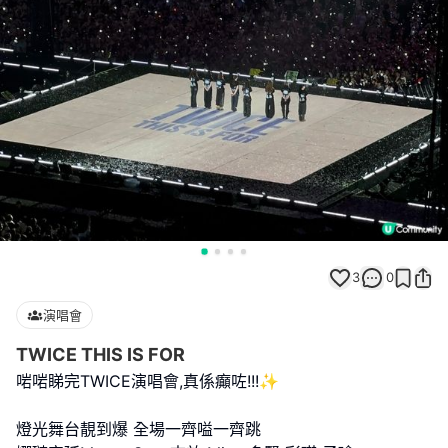
3
0
演唱會
TWICE THIS IS FOR
啱啱睇完TWICE演唱會,真係癲咗!!!✨
燈光舞台靚到爆 全場一齊嗌一齊跳