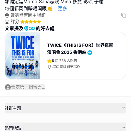
娜璉定延Momo Sana志效 Mina 多賢 彩瑛 子瑜
每個都閃到睜唔開眼👏
...
更多
啟德體育園主場館
評分
文章提及
的好去處
TWICE《THIS IS FOR》世界巡迴
演唱會 2025 香港站
5
738
人想去
啟德體育園主場館
發表第一個留言...
社群主題
熱門地點