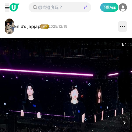
下載App
Enid’s japjap
2025/12/19
1
/
4
Next