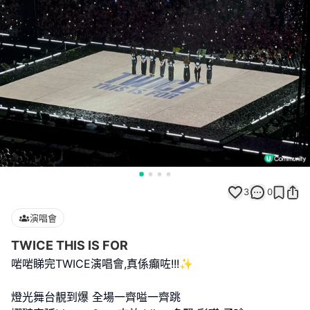
3
0
演唱會
TWICE THIS IS FOR
啱啱睇完TWICE演唱會,真係癲咗!!!✨
燈光舞台靚到爆 全場一齊嗌一齊跳