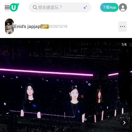
下載App
Enid’s japjap
2025/12/19
1
/
4
Next