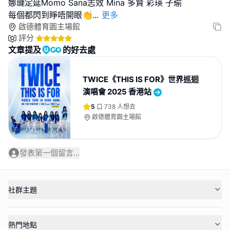
娜璉定延Momo Sana志效 Mina 多賢 彩瑛 子瑜
每個都閃到睜唔開眼👏
...
更多
啟德體育園主場館
評分
文章提及
的好去處
TWICE《THIS IS FOR》世界巡迴
演唱會 2025 香港站
5
738
人想去
啟德體育園主場館
發表第一個留言...
社群主題
熱門地點