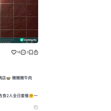
18
0
鍋店🍲 嫩嫩嫩牛肉
去食2人全日套餐🤗一