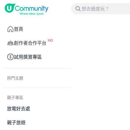
首頁
創作者合作平台
試用獎賞專區
熱門主題
親子專區
放電好去處
親子旅遊