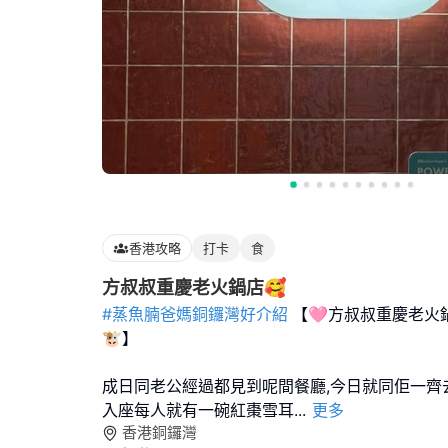
香港攻略
打卡
食
方叔叔重慶老火鍋店🥰
#蒸魚腩爸媽銅鑼灣好介紹
【🩷方叔叔重慶老火
🐮】
成日同老公經過都見到呢間餐廳,今日就同佢一齊
入座每人就有一碗紅棗雪耳
...
更多
香港銅鑼灣