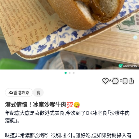
6
0
香港攻略
食
港式情懷！冰室沙嗲牛肉💯😋
年紀愈大愈是喜歡港式美食,今次到了OK冰室食｢沙嗲牛肉
潛艇｣｡
味道非常濃郁,沙嗲汁很稠､掛汁｡雖好吃,但如果對鈉攝入有