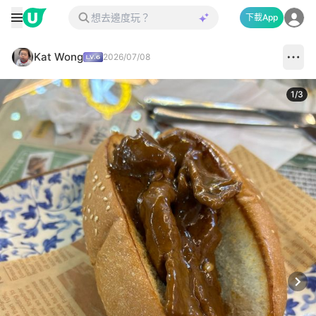
下載App
Kat Wong
2026/07/08
1
/
3
Next