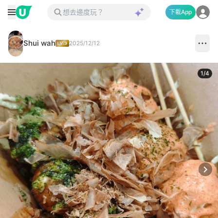
下載App
Shui wah
2025/12/12
1
/
4
Next