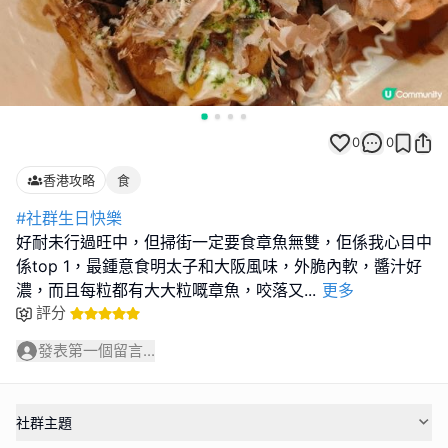
0
0
香港攻略
食
#社群生日快樂
好耐未行過旺中，但掃街一定要食章魚無雙，佢係我心目中
係top 1，最鍾意食明太子和大阪風味，外脆內軟，醬汁好
濃，而且每粒都有大大粒嘅章魚，咬落又
...
更多
評分
發表第一個留言...
社群主題