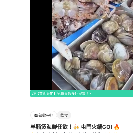
Loaded
:
100.00%
【立即參加】免費參觀多個展覽！
著數報料
飲食
羊腩煲海鮮任飲！🍻 屯門火鍋GO! 🔥