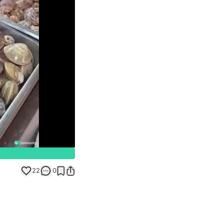
Unmute
22
0