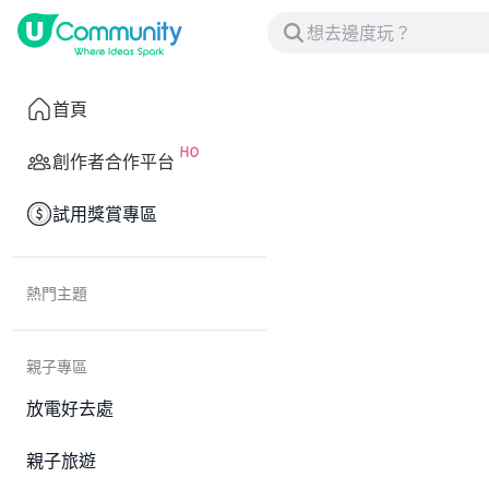
首頁
創作者合作平台
試用獎賞專區
熱門主題
親子專區
放電好去處
親子旅遊