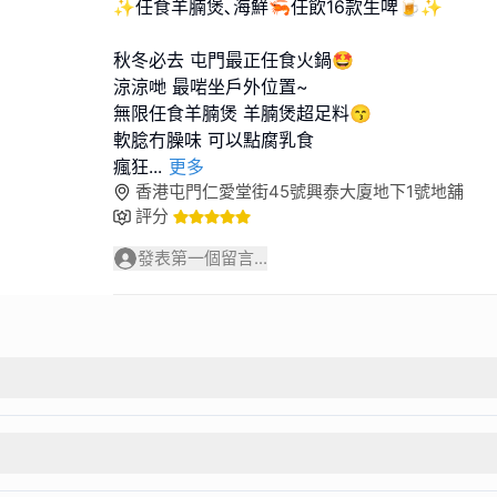
✨任食羊腩煲､海鮮🦐任飲16款生啤🍺✨
秋冬必去 屯門最正任食火鍋🤩
涼涼哋 最啱坐戶外位置~
無限任食羊腩煲 羊腩煲超足料😙
軟腍冇臊味 可以點腐乳食
瘋狂
...
更多
香港屯門仁愛堂街45號興泰大廈地下1號地舖
評分
發表第一個留言...