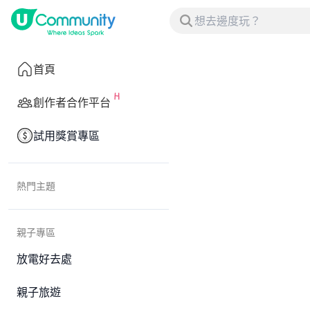
首頁
創作者合作平台
試用獎賞專區
熱門主題
親子專區
放電好去處
親子旅遊