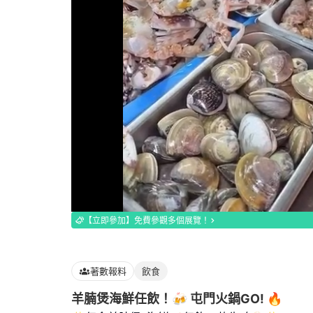
Loaded
:
100.00%
【立即參加】免費參觀多個展覽！
著數報料
飲食
羊腩煲海鮮任飲！🍻 屯門火鍋GO! 🔥