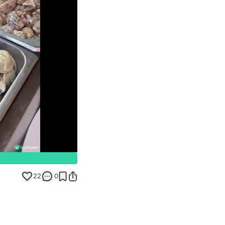
Unmute
22
0