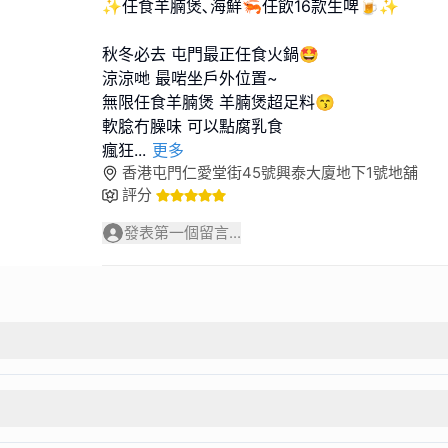
✨任食羊腩煲､海鮮🦐任飲16款生啤🍺✨
秋冬必去 屯門最正任食火鍋🤩
涼涼哋 最啱坐戶外位置~
無限任食羊腩煲 羊腩煲超足料😙
軟腍冇臊味 可以點腐乳食
瘋狂
...
更多
香港屯門仁愛堂街45號興泰大廈地下1號地舖
評分
發表第一個留言...