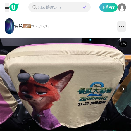
下載App
雲兒
2025/12/18
1
/
5
Next