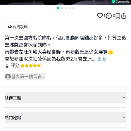
1
0
台灣攻略
第一次去圍方戲院睇戲，個到餐廳同店舖都好多，打算之後
去睇戲都會揀呢到睇。
再黎去左旺角殿大喜屋食野，再參觀藥屋少女展覽👍
會想參加呢次抽獎係因為我黎緊2月會去冰
...
更多
評分
發表第一個留言...
社群主題
熱門地點